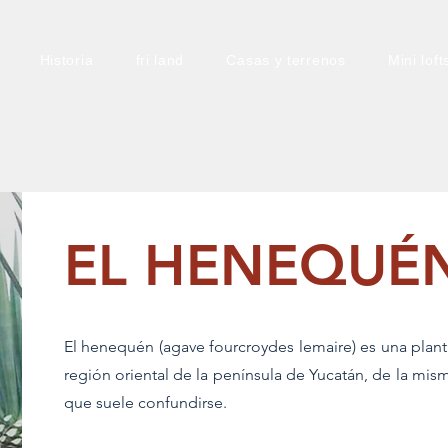
Historia
fri land
Casas y terrenos
Mini loft
EL HENEQUÉ
El henequén (agave fourcroydes lemaire) es una planta
región oriental de la península de Yucatán, de la mism
que suele confundirse.