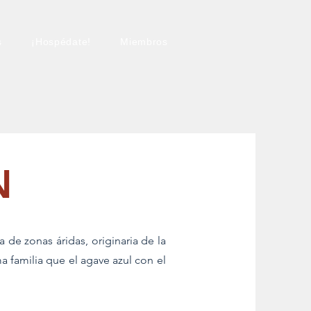
s
¡Hospédate!
Miembros
N
 de zonas áridas, originaria de la
a familia que el agave azul con el