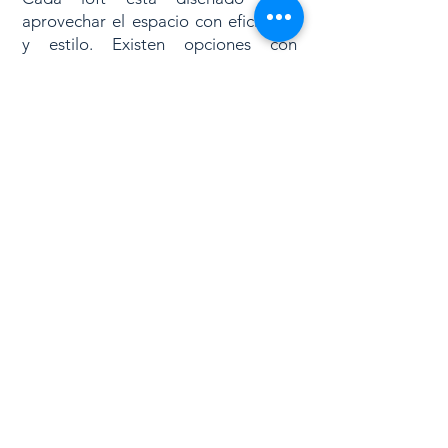
aprovechar el espacio con eficiencia
y estilo. Existen opciones con
rooftop, piletas, equipamiento smart
y acabados sustentables. Además,
algunos modelos incluyen beneficios
adicionales como semanas de uso en
otras propiedades de la red Noox.